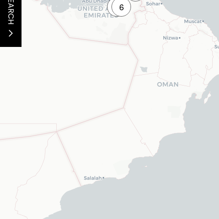
SEARCH
5
6